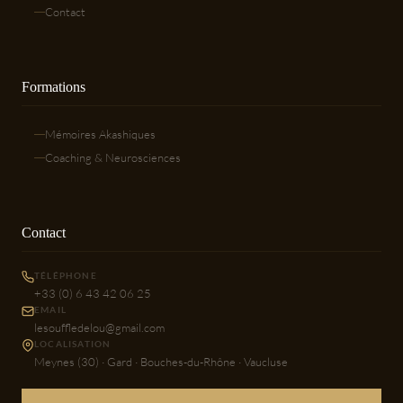
Contact
Formations
Mémoires Akashiques
Coaching & Neurosciences
Contact
TÉLÉPHONE
+33 (0) 6 43 42 06 25
EMAIL
lesouffledelou@gmail.com
LOCALISATION
Meynes (30) · Gard · Bouches-du-Rhône · Vaucluse