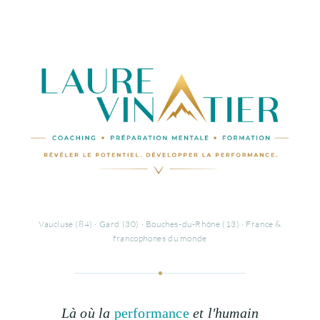
Vaucluse (84) · Gard (30) · Bouches-du-Rhône (13) · France &
francophones du monde
Là où la
performance
et l'humain