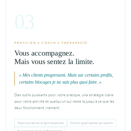
03
PRATICIEN • COACH • THÉRAPEUTE
Vous accompagnez.
Mais vous sentez la limite.
« Mes clients progressent. Mais sur certains profils,
certains blocages je ne sais plus quoi faire. »
Des outils puissants pour votre pratique, une stratégie claire
pour votre activité et quelqu'un qui reste là jusqu'à ce que les
deux fonctionnent vraiment.
Neurosciences & Spiritualisme
Outils applicables puissants
E-learning, Visio & Présentiel