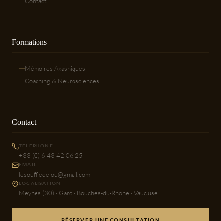
Contact
Formations
Mémoires Akashiques
Coaching & Neurosciences
Contact
TÉLÉPHONE
+33 (0) 6 43 42 06 25
EMAIL
lesouffledelou@gmail.com
LOCALISATION
Meynes (30) · Gard · Bouches-du-Rhône · Vaucluse
RÉSERVER UNE CONSULTATION