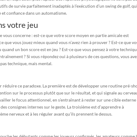
ifs de survie parfaitement inadaptés à l’exécution d’un swing de golf, qu
e et confiance dans un automatisme.
s votre jeu
e vous concerne : est-ce que votre score moyen en partie amicale est
-ce que vous jouez mieux quand vous n’avez rien à prouver ? Est-ce que vo
u quand un bon score est en jeu ? Est-ce que vous pensez à votre techniq
traînement ? Si vous répondez oui à plusieurs de ces questions, vous ave
n pas technique, mais mental.
r réduire ce paradoxe. La première est de développer une routine pré-sh
tention sur le processus plutôt que sur le résultat, et qui signale au cervea
ller le focus attentionnel, en s’entraînant à rester sur une cible externe 
 des consignes internes sur le geste. La troisième est d’apprendre à
ème nerveux et à les réguler avant qu’ils prennent le dessus.
l touche les débutants comme les joueurs confirmés, les amateurs comme 