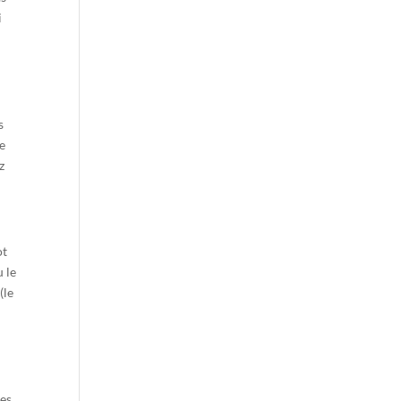
i
s
ue
z
ot
u le
(le
les