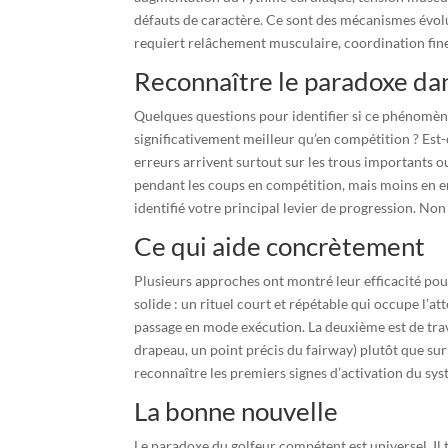
défauts de caractère. Ce sont des mécanismes évolut
requiert relâchement musculaire, coordination fin
Reconnaître le paradoxe dan
Quelques questions pour identifier si ce phénomèn
significativement meilleur qu’en compétition ? Est
erreurs arrivent surtout sur les trous importants o
pendant les coups en compétition, mais moins en en
identifié votre principal levier de progression. No
Ce qui aide concrètement
Plusieurs approches ont montré leur efficacité pou
solide : un rituel court et répétable qui occupe l’at
passage en mode exécution. La deuxième est de travai
drapeau, un point précis du fairway) plutôt que sur
reconnaître les premiers signes d’activation du syst
La bonne nouvelle
Le paradoxe du golfeur compétent est universel. I