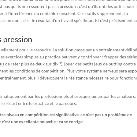
 pas qu’ils ne ressentent pas la pression : c’est qu’ils ont des outils pour 
er à l’interférence du contrôle conscient. Ces outils s’apprennent. La
s un don : c’est le résultat d’un travail spécifique. Et c’est précisément c
s pression
ctuellement pour le résoudre. La solution passe par un entraînement délib
es exercices simples au practice peuvent y contribuer : frapper des série
 de rater plus de deux sur dix ?), jouer des petits jeux de putting contre
ment les conditions de compétition. Plus votre système nerveux sera expo
’entraînement, plus il développera la résistance nécessaire pour fonction
tématiquement par les professionnels et presque jamais par les amateurs. 
e l’écart entre le practice et le parcours.
otre niveau en compétition est significative, ce n’est pas un problème de
c’est une excellente nouvelle : ça se corrige.