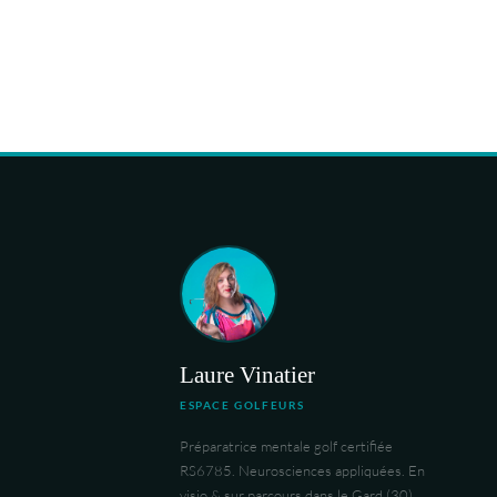
Laure Vinatier
ESPACE GOLFEURS
Préparatrice mentale golf certifiée
RS6785. Neurosciences appliquées. En
visio & sur parcours dans le Gard (30),