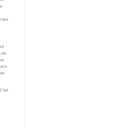
la
e que
éré
s de
 un
sé à
ner
C’est