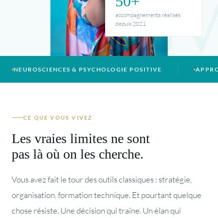
L
50+
accompagnements réalisés
depuis 2021
NEUROSCIENCES & PSYCHOLOGIE POSITIVE
APPRO
CE QUE VOUS VIVEZ
Les vraies limites ne sont
pas là où on les cherche.
Vous avez fait le tour des outils classiques : stratégie,
organisation, formation technique. Et pourtant quelque
chose résiste. Une décision qui traîne. Un élan qui