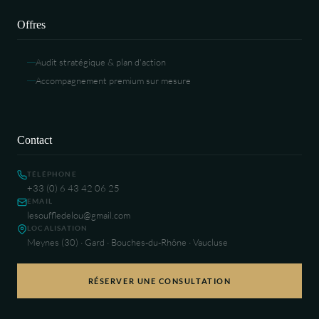
Offres
Audit stratégique & plan d'action
Accompagnement premium sur mesure
Contact
TÉLÉPHONE
+33 (0) 6 43 42 06 25
EMAIL
lesouffledelou@gmail.com
LOCALISATION
Meynes (30) · Gard · Bouches-du-Rhône · Vaucluse
RÉSERVER UNE CONSULTATION